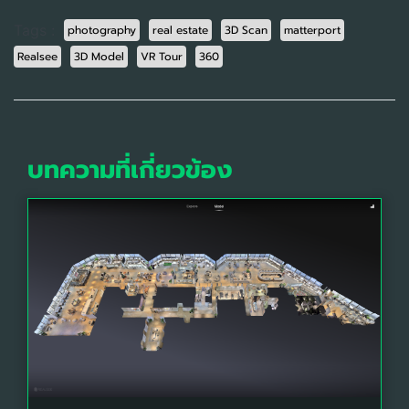
Tags :
photography
real estate
3D Scan
matterport
Realsee
3D Model
VR Tour
360
บทความที่เกี่ยวข้อง