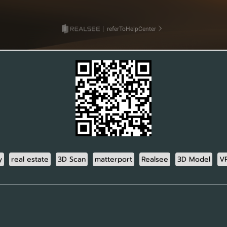
y
real estate
3D Scan
matterport
Realsee
3D Model
V