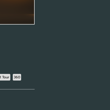
R Tour
360