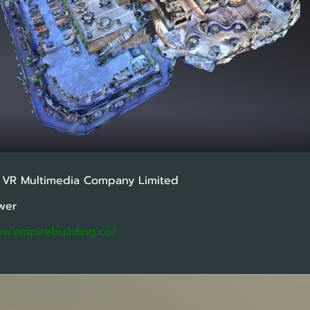
: VR Multimedia Company Limited
ower
ww.empirebuilding.co/