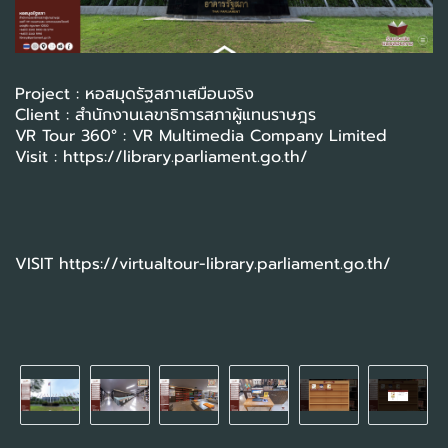
Project : หอสมุดรัฐสภาเสมือนจริง
Client : สำนักงานเลขาธิการสภาผู้แทนราษฎร
VR Tour 360° : VR Multimedia Company Limited
Visit :
https://library.parliament.go.th/
VISIT
https://virtualtour-library.parliament.go.th/